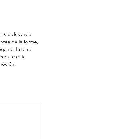
n. Guidés avec
ntée de la forme,
ante, la terre
écoute et la
urée 3h.